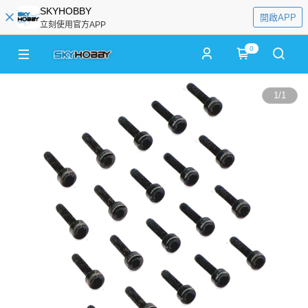
SKYHOBBY
開啟APP
立刻使用官方APP
0
1
/
1