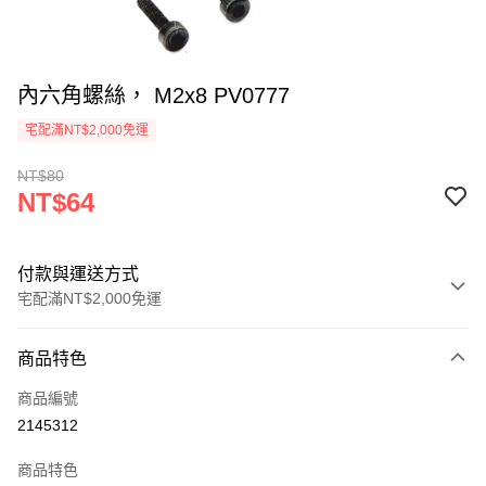
內六角螺絲， M2x8 PV0777
宅配滿NT$2,000免運
NT$80
NT$64
付款與運送方式
宅配滿NT$2,000免運
付款方式
商品特色
信用卡一次付款
商品編號
信用卡分期付款
2145312
3 期 0 利率 每期
NT$21
21家銀行
商品特色
6 期 0 利率 每期
NT$10
21家銀行
合作金庫商業銀行
第一商業銀行