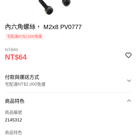
內六角螺絲， M2x8 PV0777
宅配滿NT$2,000免運
NT$80
NT$64
付款與運送方式
宅配滿NT$2,000免運
付款方式
商品特色
信用卡一次付款
商品編號
信用卡分期付款
2145312
3 期 0 利率 每期
NT$21
21家銀行
商品特色
6 期 0 利率 每期
NT$10
21家銀行
合作金庫商業銀行
第一商業銀行