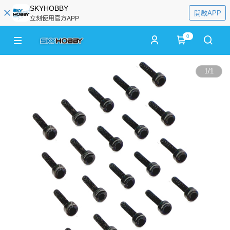
SKYHOBBY
開啟APP
立刻使用官方APP
0
1
/
1