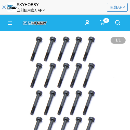
SKYHOBBY
開啟APP
立刻使用官方APP
0
1
/
1