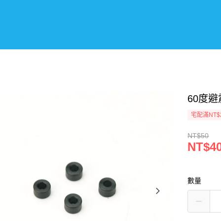
60度避
宅配滿NT$
NT$50
NT$4
數量