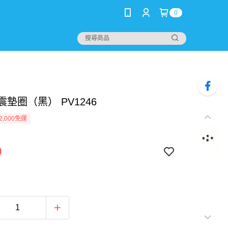
0
震墊圈（黑） PV1246
2,000免運
0