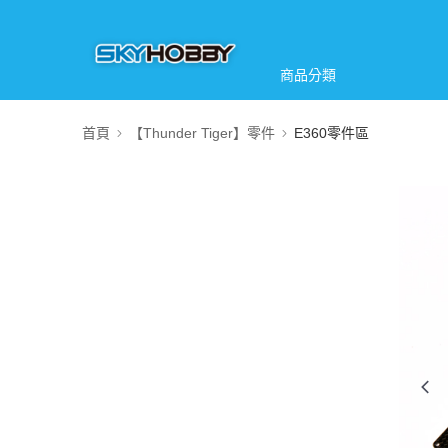
商品分類
首頁
【Thunder Tiger】零件
E360零件區