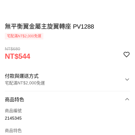
無平衡翼金屬主旋翼轉座 PV1288
宅配滿NT$2,000免運
NT$680
NT$544
付款與運送方式
宅配滿NT$2,000免運
付款方式
商品特色
信用卡一次付款
商品編號
信用卡分期付款
2145345
3 期 0 利率 每期
NT$181
21家銀行
商品特色
6 期 0 利率 每期
NT$90
21家銀行
合作金庫商業銀行
第一商業銀行