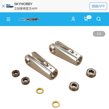
SKYHOBBY
開啟APP
立刻使用官方APP
0
1
/
1