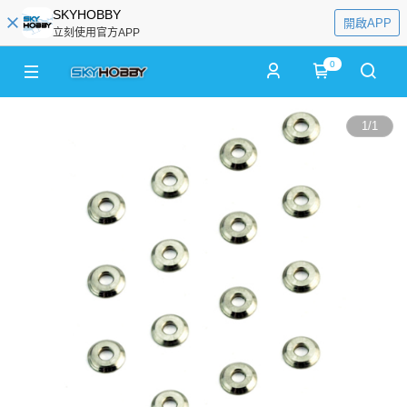
SKYHOBBY
開啟APP
立刻使用官方APP
0
1
/
1