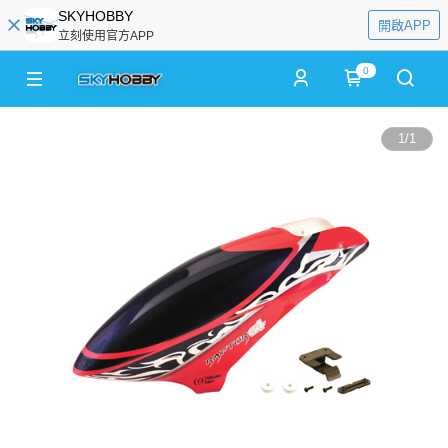
SKYHOBBY
開啟APP
立刻使用官方APP
0
1
/
1