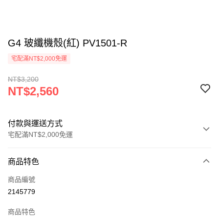
G4 玻纖機殼(紅) PV1501-R
宅配滿NT$2,000免運
NT$3,200
NT$2,560
付款與運送方式
宅配滿NT$2,000免運
付款方式
商品特色
信用卡一次付款
商品編號
信用卡分期付款
2145779
3 期 0 利率 每期
NT$853
21家銀行
商品特色
6 期 0 利率 每期
NT$426
21家銀行
合作金庫商業銀行
第一商業銀行