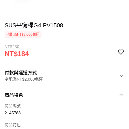
SUS平衡桿G4 PV1508
宅配滿NT$2,000免運
NT$230
NT$184
付款與運送方式
宅配滿NT$2,000免運
付款方式
商品特色
信用卡一次付款
商品編號
信用卡分期付款
2145788
3 期 0 利率 每期
NT$61
21家銀行
商品特色
6 期 0 利率 每期
NT$30
21家銀行
合作金庫商業銀行
第一商業銀行