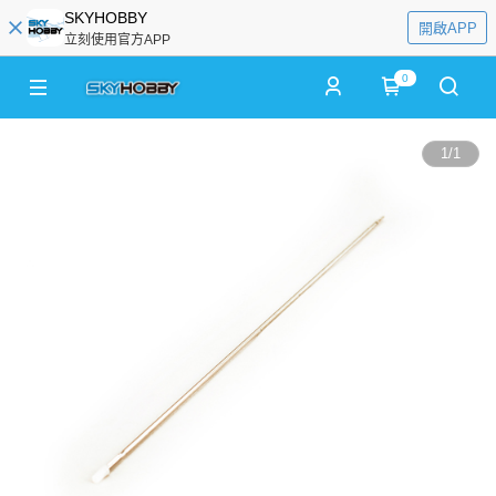
SKYHOBBY
開啟APP
立刻使用官方APP
0
1
/
1