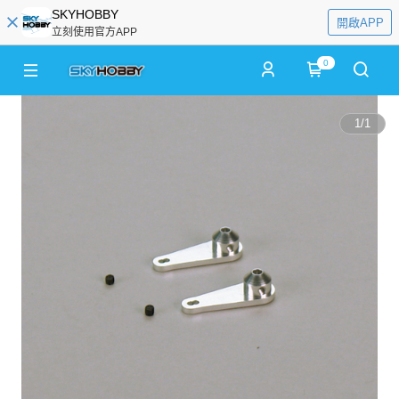
SKYHOBBY
開啟APP
立刻使用官方APP
0
1
/
1