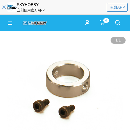
SKYHOBBY
開啟APP
立刻使用官方APP
0
1
/
1