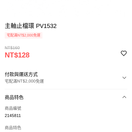
主軸止檔環 PV1532
宅配滿NT$2,000免運
NT$160
NT$128
付款與運送方式
宅配滿NT$2,000免運
付款方式
商品特色
信用卡一次付款
商品編號
信用卡分期付款
2145811
3 期 0 利率 每期
NT$42
21家銀行
商品特色
6 期 0 利率 每期
NT$21
21家銀行
合作金庫商業銀行
第一商業銀行