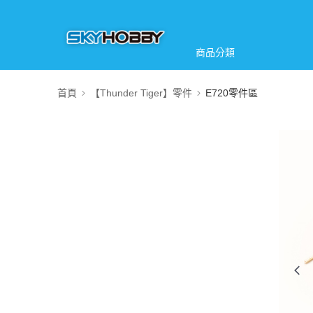
商品分類
首頁
【Thunder Tiger】零件
E720零件區