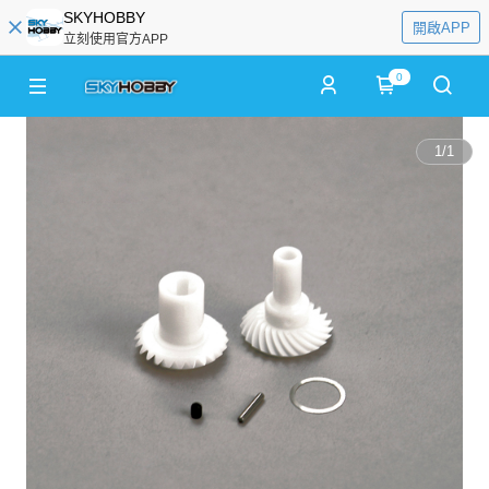
SKYHOBBY
開啟APP
立刻使用官方APP
0
1
/
1