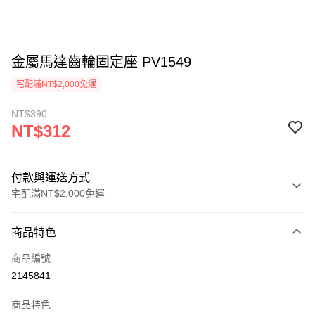
金屬馬達齒輪固定座 PV1549
宅配滿NT$2,000免運
NT$390
NT$312
付款與運送方式
宅配滿NT$2,000免運
付款方式
商品特色
信用卡一次付款
商品編號
信用卡分期付款
2145841
3 期 0 利率 每期
NT$104
21家銀行
商品特色
6 期 0 利率 每期
NT$52
21家銀行
合作金庫商業銀行
第一商業銀行