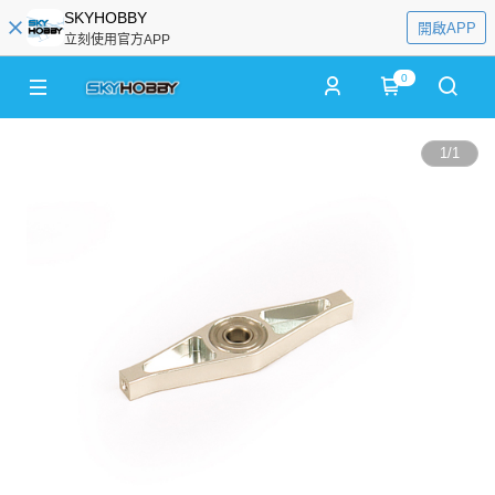
SKYHOBBY
開啟APP
立刻使用官方APP
0
1
/
1