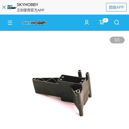
SKYHOBBY
開啟APP
立刻使用官方APP
0
1
/
1