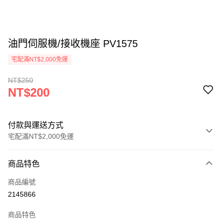
油門伺服機/接收機座 PV1575
宅配滿NT$2,000免運
NT$250
NT$200
付款與運送方式
宅配滿NT$2,000免運
付款方式
商品特色
信用卡一次付款
商品編號
信用卡分期付款
2145866
3 期 0 利率 每期
NT$66
21家銀行
商品特色
6 期 0 利率 每期
NT$33
21家銀行
合作金庫商業銀行
第一商業銀行