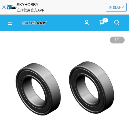
SKYHOBBY
開啟APP
立刻使用官方APP
0
1
/
1