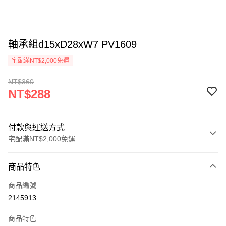
軸承組d15xD28xW7 PV1609
宅配滿NT$2,000免運
NT$360
NT$288
付款與運送方式
宅配滿NT$2,000免運
付款方式
商品特色
信用卡一次付款
商品編號
信用卡分期付款
2145913
3 期 0 利率 每期
NT$96
21家銀行
商品特色
6 期 0 利率 每期
NT$48
21家銀行
合作金庫商業銀行
第一商業銀行