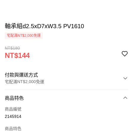
軸承組d2.5xD7xW3.5 PV1610
宅配滿NT$2,000免運
NT$180
NT$144
付款與運送方式
宅配滿NT$2,000免運
付款方式
商品特色
信用卡一次付款
商品編號
信用卡分期付款
2145914
3 期 0 利率 每期
NT$48
21家銀行
商品特色
6 期 0 利率 每期
NT$24
21家銀行
合作金庫商業銀行
第一商業銀行