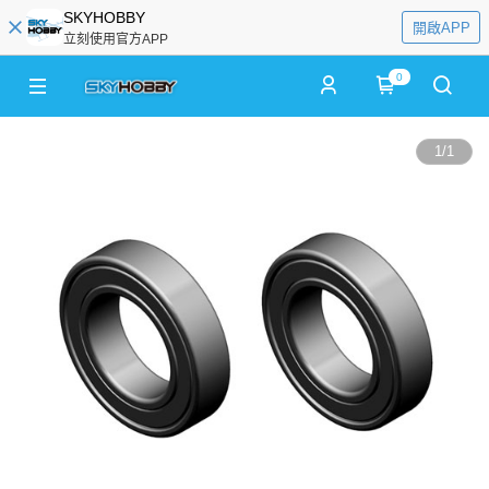
SKYHOBBY
開啟APP
立刻使用官方APP
0
1
/
1