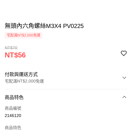
無頭內六角螺絲M3X4 PV0225
宅配滿NT$2,000免運
NT$70
NT$56
付款與運送方式
宅配滿NT$2,000免運
付款方式
商品特色
信用卡一次付款
商品編號
信用卡分期付款
2146120
3 期 0 利率 每期
NT$18
21家銀行
商品特色
6 期 0 利率 每期
NT$9
21家銀行
合作金庫商業銀行
第一商業銀行