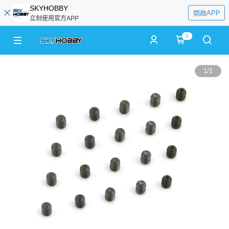
SKYHOBBY
開啟APP
立刻使用官方APP
0
1
/
1