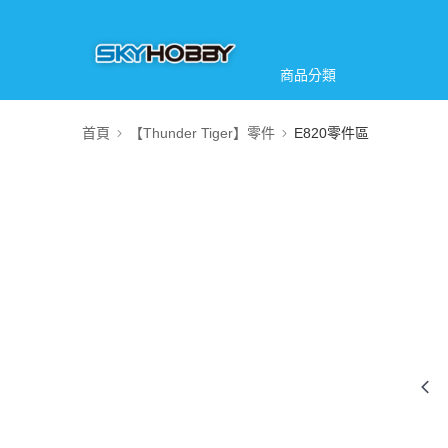
商品分類
首頁
【Thunder Tiger】零件
E820零件區