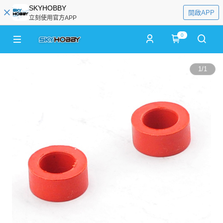
SKYHOBBY
開啟APP
立刻使用官方APP
0
1
/
1