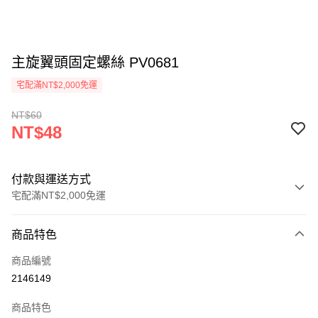
主旋翼頭固定螺絲 PV0681
宅配滿NT$2,000免運
NT$60
NT$48
付款與運送方式
宅配滿NT$2,000免運
付款方式
商品特色
信用卡一次付款
商品編號
信用卡分期付款
2146149
3 期 0 利率 每期
NT$16
21家銀行
商品特色
6 期 0 利率 每期
NT$8
21家銀行
合作金庫商業銀行
第一商業銀行