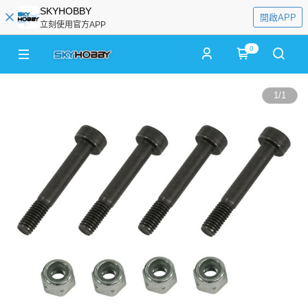
SKYHOBBY
開啟APP
立刻使用官方APP
0
1
/
1