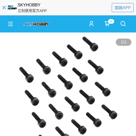
SKYHOBBY
開啟APP
立刻使用官方APP
0
1
/
1