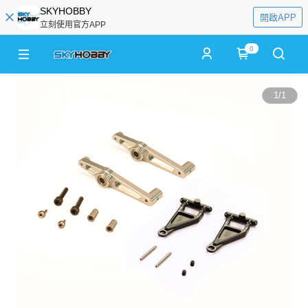
SKYHOBBY
開啟APP
立刻使用官方APP
0
1
/
1