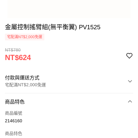
金屬控制搖臂組(無平衡翼) PV1525
宅配滿NT$2,000免運
NT$780
NT$624
付款與運送方式
宅配滿NT$2,000免運
付款方式
商品特色
信用卡一次付款
商品編號
信用卡分期付款
2146160
3 期 0 利率 每期
NT$208
21家銀行
商品特色
6 期 0 利率 每期
NT$104
21家銀行
合作金庫商業銀行
第一商業銀行