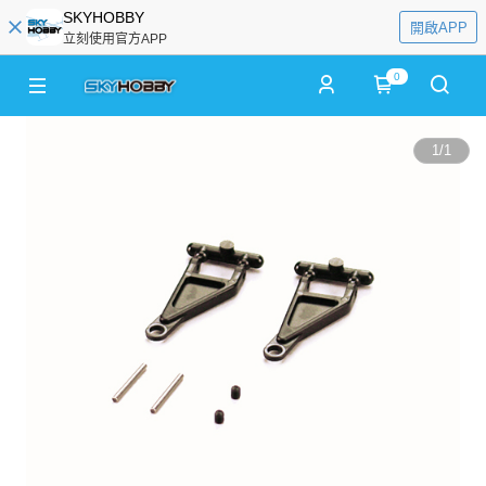
SKYHOBBY
開啟APP
立刻使用官方APP
0
1
/
1