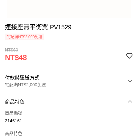
連接座無平衡翼 PV1529
宅配滿NT$2,000免運
NT$60
NT$48
付款與運送方式
宅配滿NT$2,000免運
付款方式
商品特色
信用卡一次付款
商品編號
信用卡分期付款
2146161
3 期 0 利率 每期
NT$16
21家銀行
商品特色
6 期 0 利率 每期
NT$8
21家銀行
合作金庫商業銀行
第一商業銀行