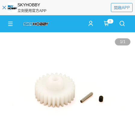
SKYHOBBY
開啟APP
立刻使用官方APP
0
1
/
1