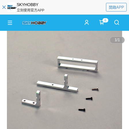
SKYHOBBY
開啟APP
立刻使用官方APP
0
1
/
1