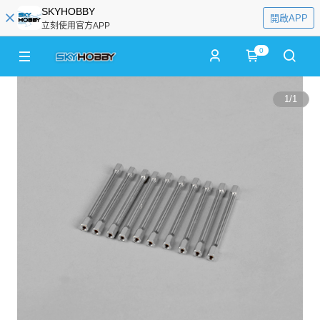
SKYHOBBY
開啟APP
立刻使用官方APP
0
1
/
1