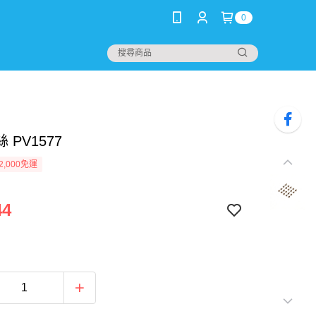
0
 PV1577
2,000免運
44