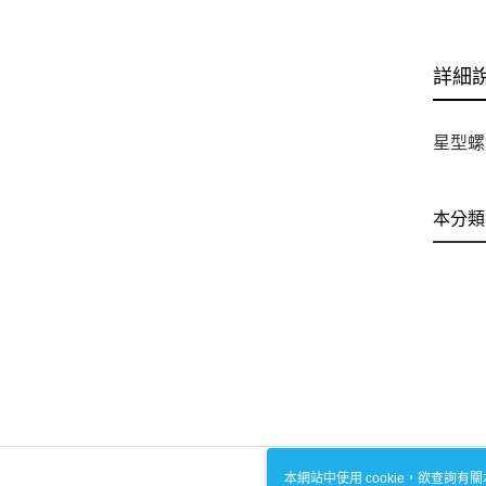
詳細
星型螺
本分類
本網站中使用 cookie，欲查詢有關