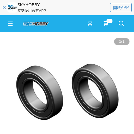
SKYHOBBY
開啟APP
立刻使用官方APP
0
1
/
1