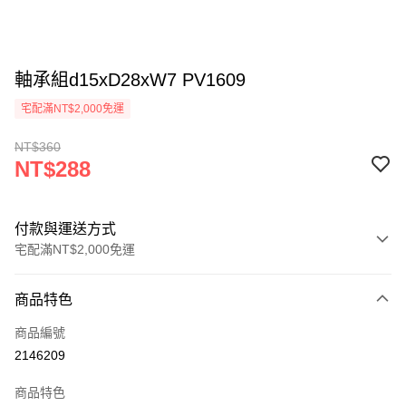
軸承組d15xD28xW7 PV1609
宅配滿NT$2,000免運
NT$360
NT$288
付款與運送方式
宅配滿NT$2,000免運
付款方式
商品特色
信用卡一次付款
商品編號
信用卡分期付款
2146209
3 期 0 利率 每期
NT$96
21家銀行
商品特色
6 期 0 利率 每期
NT$48
21家銀行
合作金庫商業銀行
第一商業銀行