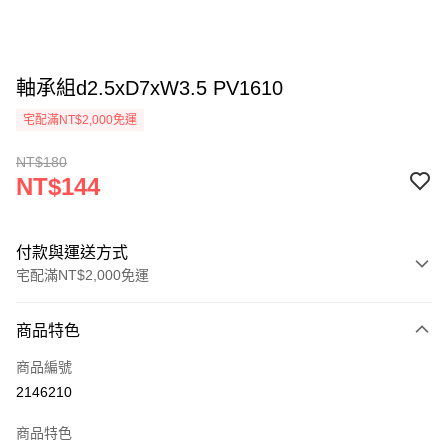
軸承組d2.5xD7xW3.5 PV1610
宅配滿NT$2,000免運
NT$180
NT$144
付款與運送方式
宅配滿NT$2,000免運
付款方式
商品特色
信用卡一次付款
商品編號
信用卡分期付款
2146210
3 期 0 利率 每期
NT$48
21家銀行
商品特色
6 期 0 利率 每期
NT$24
21家銀行
合作金庫商業銀行
第一商業銀行