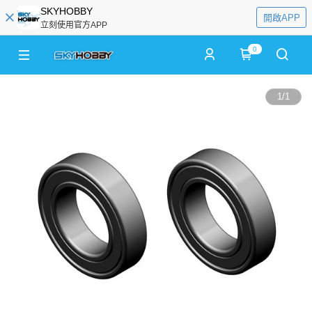
SKYHOBBY
開啟APP
立刻使用官方APP
0
1
/
1