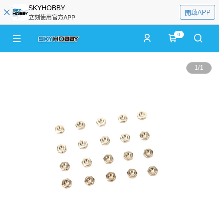
SKYHOBBY
開啟APP
立刻使用官方APP
0
1
/
1