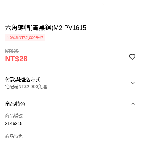
六角螺帽(電黑鎳)M2 PV1615
宅配滿NT$2,000免運
NT$35
NT$28
付款與運送方式
宅配滿NT$2,000免運
付款方式
商品特色
信用卡一次付款
商品編號
信用卡分期付款
2146215
3 期 0 利率 每期
NT$9
21家銀行
商品特色
6 期 0 利率 每期
NT$4
21家銀行
合作金庫商業銀行
第一商業銀行