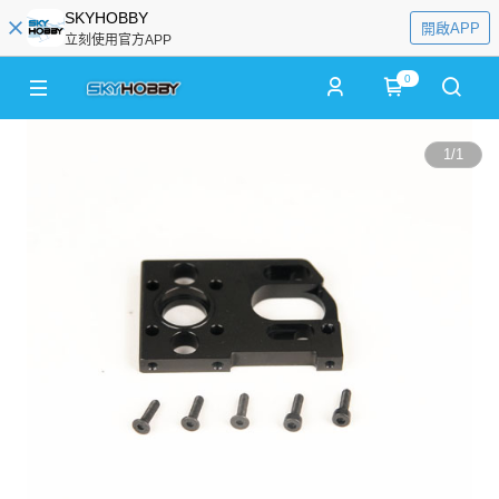
SKYHOBBY
開啟APP
立刻使用官方APP
0
1
/
1