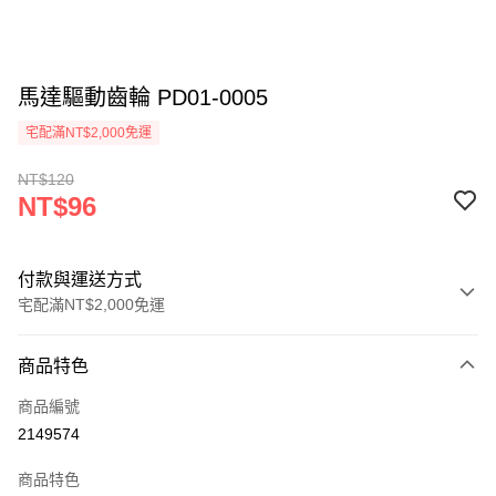
馬達驅動齒輪 PD01-0005
宅配滿NT$2,000免運
NT$120
NT$96
付款與運送方式
宅配滿NT$2,000免運
付款方式
商品特色
信用卡一次付款
商品編號
信用卡分期付款
2149574
3 期 0 利率 每期
NT$32
21家銀行
商品特色
6 期 0 利率 每期
NT$16
21家銀行
合作金庫商業銀行
第一商業銀行