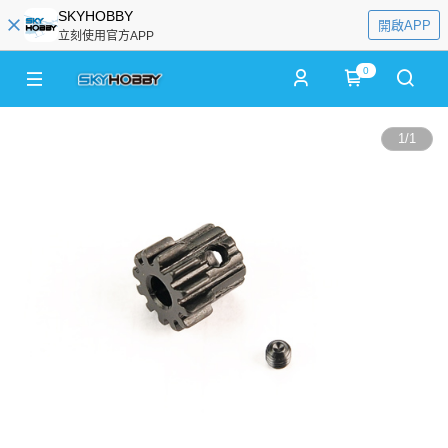
SKYHOBBY
開啟APP
立刻使用官方APP
0
1
/
1