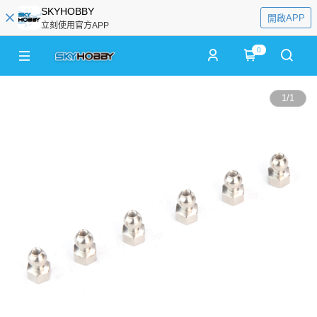
SKYHOBBY
開啟APP
立刻使用官方APP
0
1
/
1