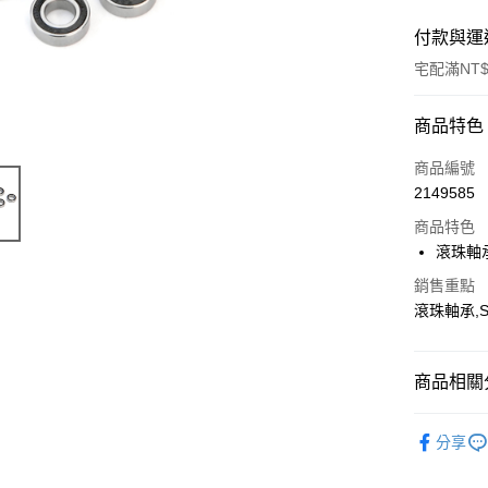
付款與運
宅配滿NT$
付款方式
商品特色
信用卡一
商品編號
2149585
信用卡分
商品特色
3 期 
滾珠軸承,
6 期 
合作金
銷售重點
華南商
12 期
合作金
滾珠軸承,SE
上海商
華南商
24 期
合作金
國泰世
上海商
華南商
臺灣中
合作金
LINE Pay
國泰世
商品相關分
上海商
匯豐（
華南商
臺灣中
國泰世
聯邦商
Apple Pay
上海商
匯豐（
【Thunde
臺灣中
元大商
兆豐國
分享
聯邦商
匯豐（
街口支付
玉山商
台中商
元大商
聯邦商
台新國
華泰商