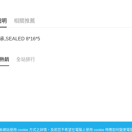
玉山商
悠遊付
元大商
台灣樂
遠東國
台新國
玉山商
永豐商
台灣樂
ATM付款
台新國
星展（
說明
相關推薦
台灣樂
中國信
運送方式
,SEALED 8*16*5
宅配
每筆NT$1
熱銷
全站排行
本網站使用 cookie 方式之詳情，及若您不希望在電腦上使用 cookie 時應如何變更電腦的