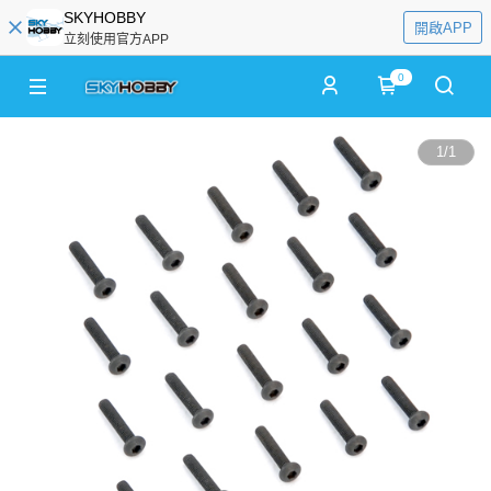
SKYHOBBY
開啟APP
立刻使用官方APP
0
1
/
1