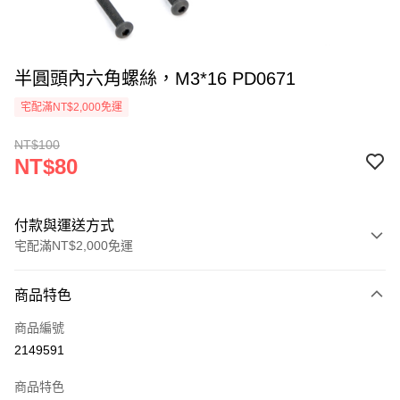
半圓頭內六角螺絲，M3*16 PD0671
宅配滿NT$2,000免運
NT$100
NT$80
付款與運送方式
宅配滿NT$2,000免運
付款方式
商品特色
信用卡一次付款
商品編號
信用卡分期付款
2149591
3 期 0 利率 每期
NT$26
21家銀行
商品特色
6 期 0 利率 每期
NT$13
21家銀行
合作金庫商業銀行
第一商業銀行