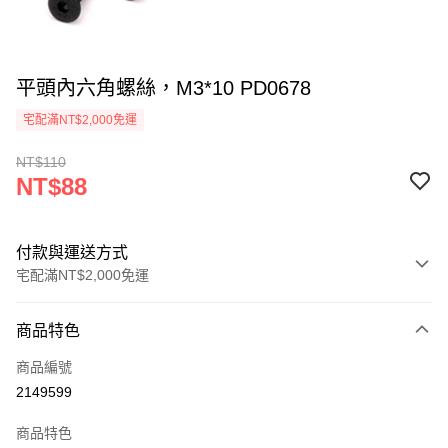
平頭內六角螺絲，M3*10 PD0678
宅配滿NT$2,000免運
NT$110
NT$88
付款與運送方式
宅配滿NT$2,000免運
付款方式
商品特色
信用卡一次付款
商品編號
信用卡分期付款
2149599
3 期 0 利率 每期
NT$29
21家銀行
商品特色
6 期 0 利率 每期
NT$14
21家銀行
合作金庫商業銀行
第一商業銀行