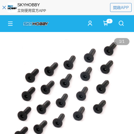
SKYHOBBY
開啟APP
立刻使用官方APP
0
1
/
1