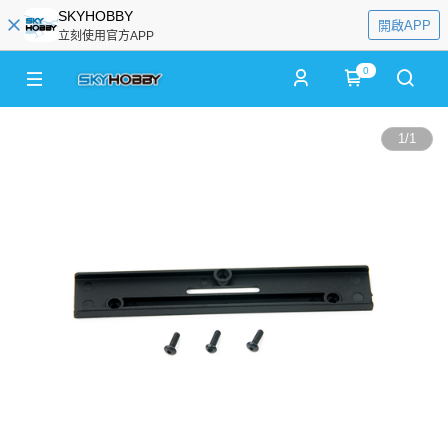
SKYHOBBY
開啟APP
立刻使用官方APP
0
1
/
1