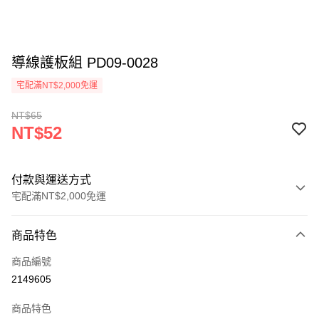
導線護板組 PD09-0028
宅配滿NT$2,000免運
NT$65
NT$52
付款與運送方式
宅配滿NT$2,000免運
付款方式
商品特色
信用卡一次付款
商品編號
信用卡分期付款
2149605
3 期 0 利率 每期
NT$17
21家銀行
商品特色
6 期 0 利率 每期
NT$8
21家銀行
合作金庫商業銀行
第一商業銀行