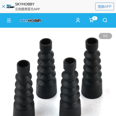
SKYHOBBY
開啟APP
立刻使用官方APP
0
1
/
1