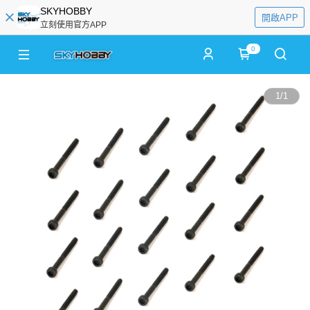
SKYHOBBY
開啟APP
立刻使用官方APP
0
1
/
1