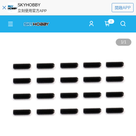
SKYHOBBY
開啟APP
立刻使用官方APP
0
1
/
1