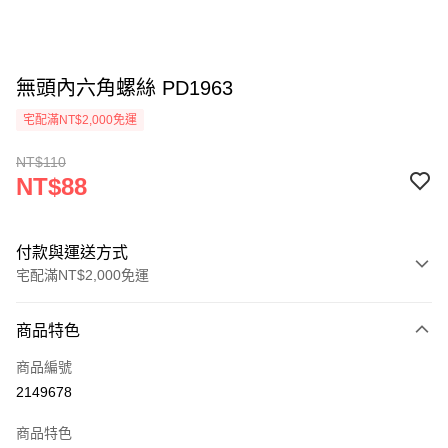
無頭內六角螺絲 PD1963
宅配滿NT$2,000免運
NT$110
NT$88
付款與運送方式
宅配滿NT$2,000免運
付款方式
商品特色
信用卡一次付款
商品編號
信用卡分期付款
2149678
3 期 0 利率 每期
NT$29
21家銀行
商品特色
6 期 0 利率 每期
NT$14
21家銀行
合作金庫商業銀行
第一商業銀行