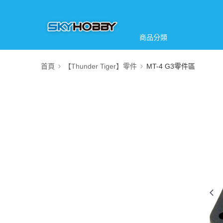
商品分類
首頁
【Thunder Tiger】零件
MT-4 G3零件區