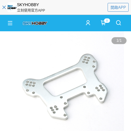
SKYHOBBY
開啟APP
立刻使用官方APP
0
1
/
1