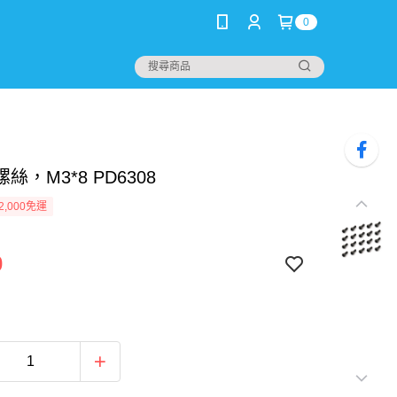
0
絲，M3*8 PD6308
2,000免運
0