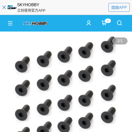
SKYHOBBY
開啟APP
立刻使用官方APP
0
1
/
1