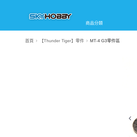
商品分類
首頁
【Thunder Tiger】零件
MT-4 G3零件區