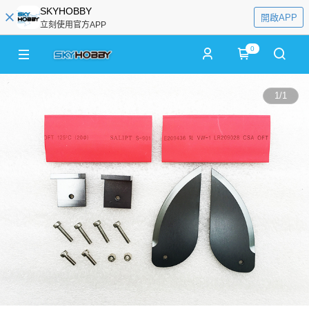
SKYHOBBY
開啟APP
立刻使用官方APP
0
1
/
1