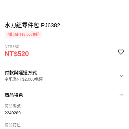
水刀組零件包 PJ6382
宅配滿NT$2,000免運
NT$650
NT$520
付款與運送方式
宅配滿NT$2,000免運
付款方式
商品特色
信用卡一次付款
商品編號
信用卡分期付款
2240289
3 期 0 利率 每期
NT$173
21家銀行
商品特色
6 期 0 利率 每期
NT$86
21家銀行
合作金庫商業銀行
第一商業銀行