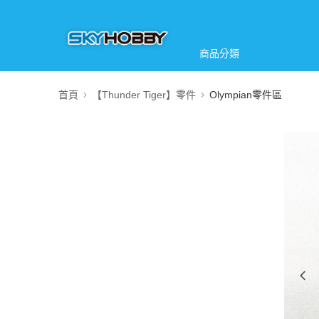
商品分類
首頁
【Thunder Tiger】零件
Olympian零件區