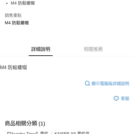
街口支付
M4 防鬆螺帽
悠遊付
銷售重點
M4 防鬆螺帽
ATM付款
運送方式
宅配
詳細說明
相關推薦
每筆NT$100，滿NT$2,000(含以上)免運費
M4 防鬆螺帽
顯示電腦版詳細說明
客服
商品相關分類 (1)
【Thunder Tiger】零件
KAISER XS 零件區