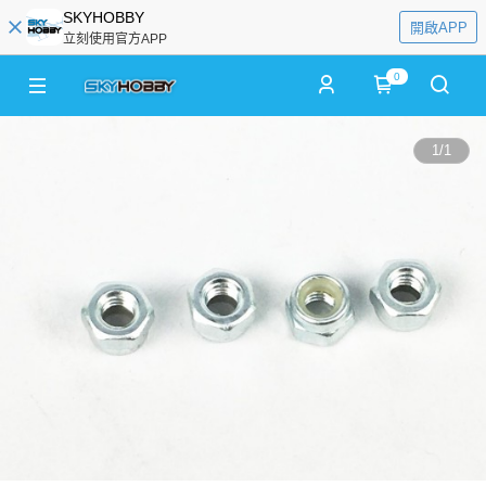
SKYHOBBY
開啟APP
立刻使用官方APP
0
1
/
1