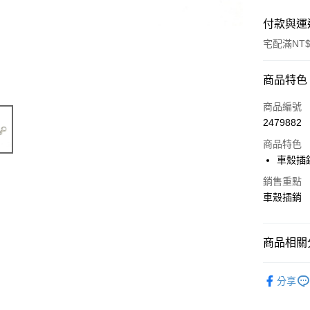
付款與運
宅配滿NT$
付款方式
商品特色
信用卡一
商品編號
2479882
LINE Pay
商品特色
Apple Pay
車殼插
街口支付
銷售重點
車殼插銷
悠遊付
ATM付款
商品相關分
【Thunde
運送方式
分享
宅配