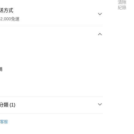
清除
紀錄
送方式
2,000免運
次付款
銷
類 (1)
r Tiger】零件
KAISER XS 零件區
客服