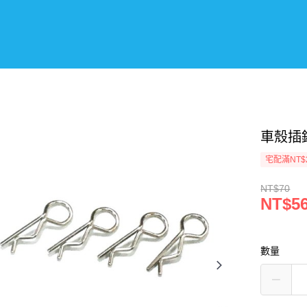
車殼插銷
宅配滿NT$
NT$70
NT$5
數量