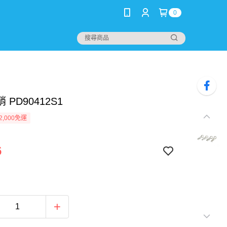
0
 PD90412S1
2,000免運
6